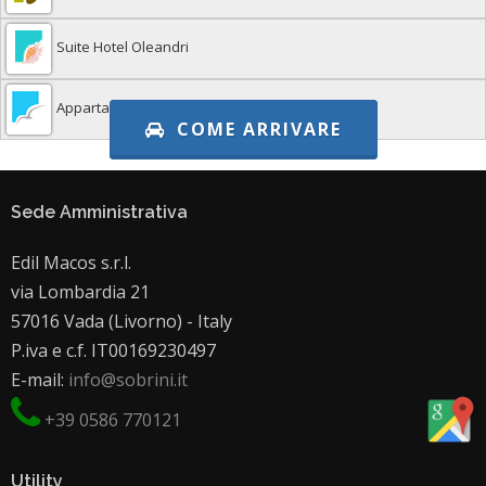
Suite Hotel Oleandri
Appartamenti Vacanze CASE SOBRINI
COME ARRIVARE
Sede Amministrativa
Edil Macos s.r.l.
via Lombardia 21
57016 Vada (Livorno) - Italy
P.iva e c.f. IT00169230497
E-mail:
info@sobrini.it
+39 0586 770121
Utility