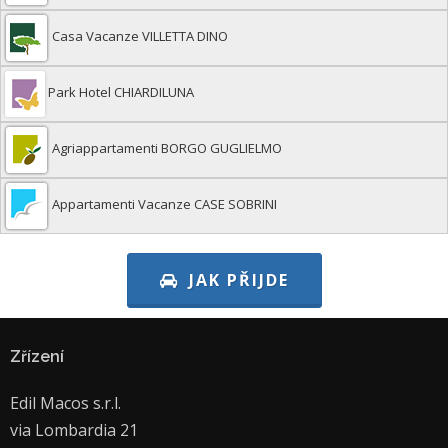
Casa Vacanze VILLETTA DINO
Park Hotel CHIARDILUNA
Agriappartamenti BORGO GUGLIELMO
Appartamenti Vacanze CASE SOBRINI
JAK PŘIJDE
Zřízení
Edil Macos s.r.l.
via Lombardia 21